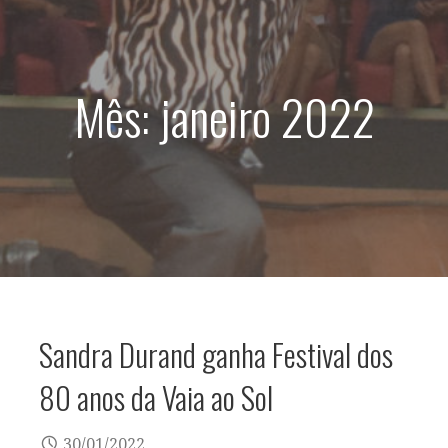
d
o
Mês: janeiro 2022
Sandra Durand ganha Festival dos
80 anos da Vaia ao Sol
30/01/2022