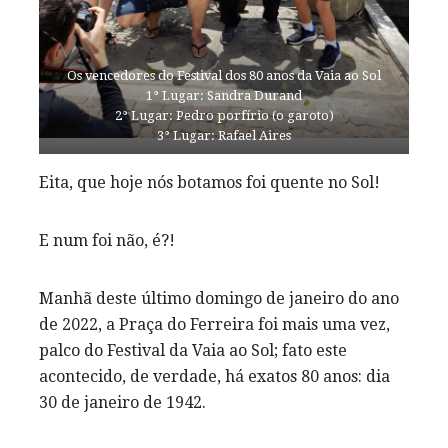
Os vencedores do Festival dos 80 anos da Vaia ao Sol
1° Lugar: Sandra Durand
2° Lugar: Pedro porfírio (o garoto)
3° Lugar: Rafael Aires
Eita, que hoje nós botamos foi quente no Sol!
E num foi não, é?!
Manhã deste último domingo de janeiro do ano
de 2022, a Praça do Ferreira foi mais uma vez,
palco do Festival da Vaia ao Sol; fato este
acontecido, de verdade, há exatos 80 anos: dia
30 de janeiro de 1942.