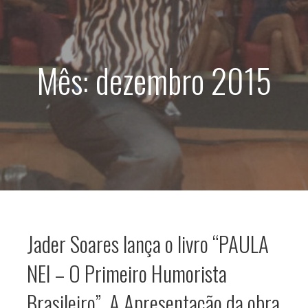
d
o
Mês: dezembro 2015
Jader Soares lança o livro “PAULA
NEI – O Primeiro Humorista
Brasileiro”. A Apresentação da obra