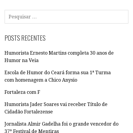
P
E
S
Q
POSTS RECENTES
U
I
Humorista Ernesto Martins completa 30 anos de
S
Humor na Veia
A
R
Escola de Humor do Ceará forma sua 1ª Turma
P
com homenagem a Chico Anysio
O
R
Fortaleza com F
:
Humorista Jader Soares vai receber Título de
Cidadão Fortalezense
Jornalista Almir Gadelha foi o grande vencedor do
37º Festival de Mentiras