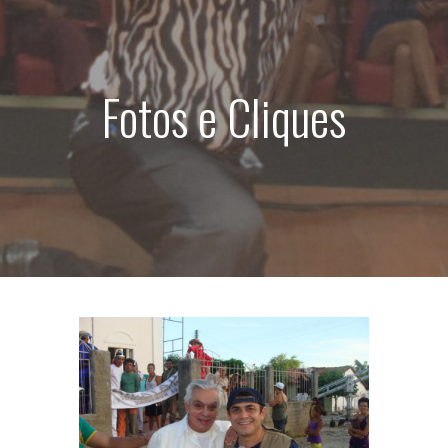
d
o
Fotos e Cliques