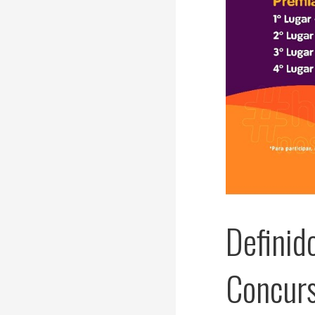
Definid
Concur