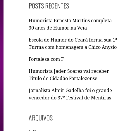
Q
POSTS RECENTES
U
I
Humorista Ernesto Martins completa
S
30 anos de Humor na Veia
A
R
Escola de Humor do Ceará forma sua 1ª
P
Turma com homenagem a Chico Anysio
O
R
Fortaleza com F
:
Humorista Jader Soares vai receber
Título de Cidadão Fortalezense
Jornalista Almir Gadelha foi o grande
vencedor do 37º Festival de Mentiras
ARQUIVOS