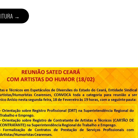
EITURA →