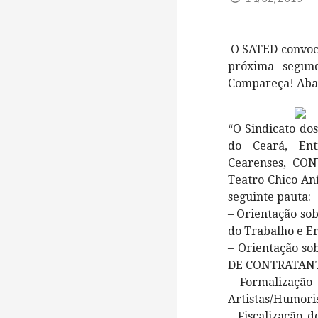
O SATED convoca
próxima segund
Compareça! Abai
“O Sindicato dos
do Ceará, Enti
Cearenses, CON
Teatro Chico Aní
seguinte pauta:
– Orientação sob
do Trabalho e E
– Orientação so
DE CO
NTRATANTE
– Formalização 
Artistas/Humori
– Fiscalização d