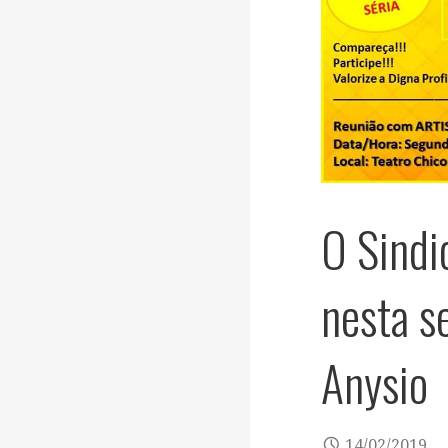
O Sindic
nesta s
Anysio
14/02/2019