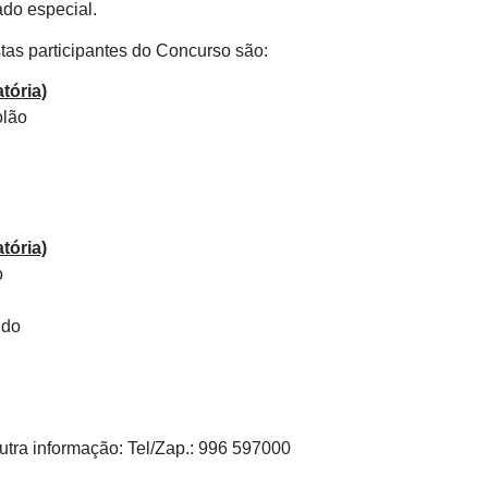
ado especial.
tas participantes do Concurso são:
atória)
olão
atória)
o
ndo
utra informação: Tel/Zap.: 996 597000