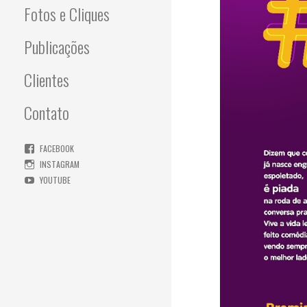
Fotos e Cliques
d
o
Publicações
Clientes
Contato
FACEBOOK
INSTAGRAM
YOUTUBE