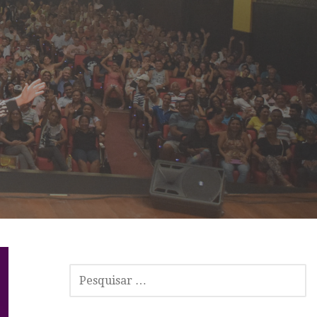
P
E
S