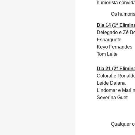
humorista convid
Os humoris
Dia 14 (1ª Elimin
Delegado e Zé B
Esparguete
Keyo Fernandes
Tom Leite
Dia 21 (2ª Elimin
Coloral e Ronald
Leide Daiana
Lindomar e Marli
Severina Guet
Qualquer o