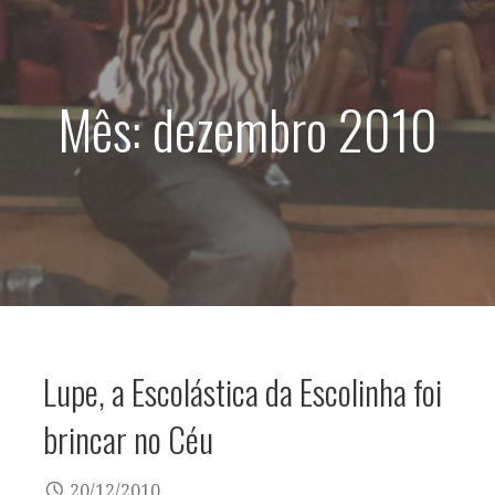
d
o
Mês: dezembro 2010
Lupe, a Escolástica da Escolinha foi
brincar no Céu
20/12/2010