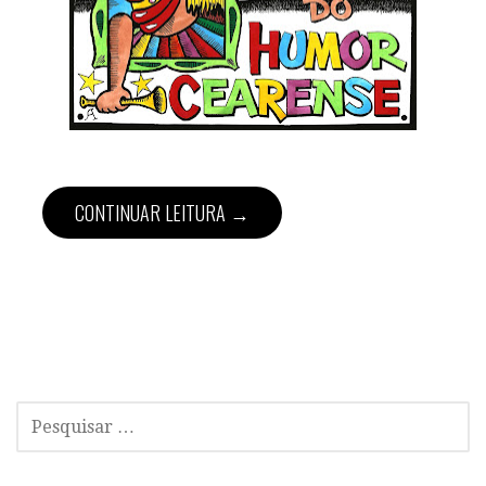
CONTINUAR LEITURA →
P
E
S