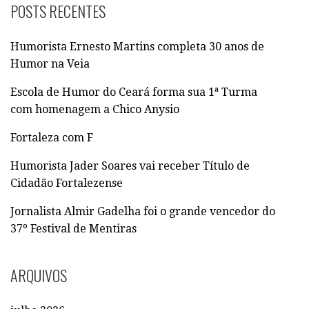
Q
POSTS RECENTES
U
I
Humorista Ernesto Martins completa 30 anos de
S
Humor na Veia
A
R
Escola de Humor do Ceará forma sua 1ª Turma
P
com homenagem a Chico Anysio
O
R
Fortaleza com F
:
Humorista Jader Soares vai receber Título de
Cidadão Fortalezense
Jornalista Almir Gadelha foi o grande vencedor do
37º Festival de Mentiras
ARQUIVOS