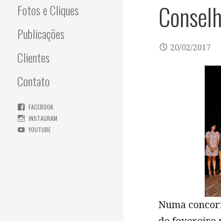
Conselh
Fotos e Cliques
d
o
Publicações
20/02/2017
Clientes
Contato
FACEBOOK
INSTAGRAM
YOUTUBE
Numa concorr