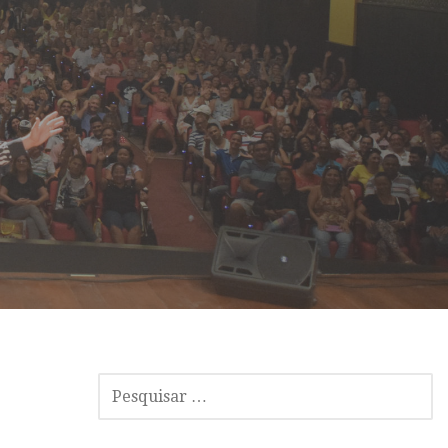
P
E
S