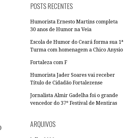
Q
POSTS RECENTES
U
I
Humorista Ernesto Martins completa
S
30 anos de Humor na Veia
A
R
Escola de Humor do Ceará forma sua 1ª
P
Turma com homenagem a Chico Anysio
O
R
Fortaleza com F
:
Humorista Jader Soares vai receber
Título de Cidadão Fortalezense
Jornalista Almir Gadelha foi o grande
vencedor do 37º Festival de Mentiras
ARQUIVOS
0