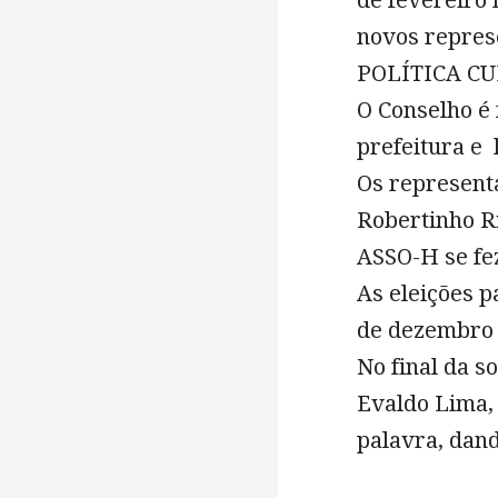
de fevereiro
novos repre
POLÍTICA CU
O Conselho é 
prefeitura e 
Os represent
Robertinho Ri
ASSO-H se fez
As eleições 
de dezembro 
No final da s
Evaldo Lima,
palavra, dand