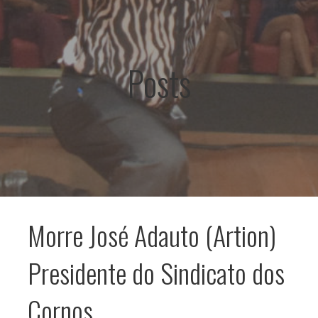
d
o
Posts
Morre José Adauto (Artion)
Presidente do Sindicato dos
Cornos