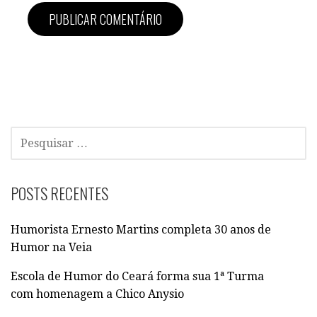
P
E
S
Q
POSTS RECENTES
U
I
Humorista Ernesto Martins completa 30 anos de
S
Humor na Veia
A
R
Escola de Humor do Ceará forma sua 1ª Turma
P
com homenagem a Chico Anysio
O