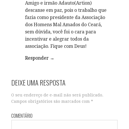
o
Amigo e irmão Adauto(Artion)
d
descanse em paz, pois o trabalho que
fazia como presidente da Associação
e
dos Homens Mal Amados do Ceará,
sem dúvida, você foi o cara para
P
incentivar e alegrar todos da
associação. Fique com Deus!
o
Responder
s
t
DEIXE UMA RESPOSTA
O seu endereço de e-mail não será publicado.
Campos obrigatórios são marcados com
*
COMENTÁRIO