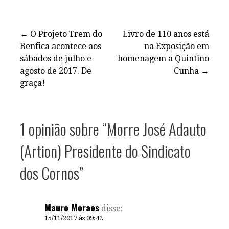
← O Projeto Trem do
Livro de 110 anos está
Benfica acontece aos
na Exposição em
N
sábados de julho e
homenagem a Quintino
a
agosto de 2017. De
Cunha →
graça!
v
e
1 opinião sobre
“Morre José Adauto
g
(Artion) Presidente do Sindicato
a
dos Cornos”
ç
ã
Mauro Moraes
disse:
15/11/2017 às 09:42